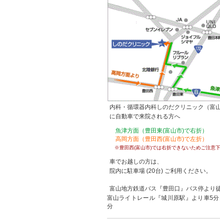
内科・循環器内科しのだクリニック（富
に自動車で来院される方へ
魚津方面（豊田東(富山市)で右折）
高岡方面（豊田西(富山市)で左折）
※豊田西(富山市)では右折できないためご注意
車でお越しの方は、
院内に駐車場 (20台) ご利用ください。
富山地方鉄道バス『豊田口』バス停より徒
富山ライトレール『城川原駅』より車5分
分